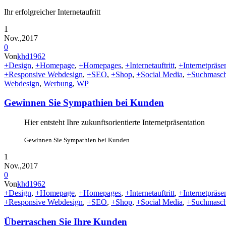
Ihr erfolgreicher Internetaufritt
1
Nov.,2017
0
Von
khd1962
+Design
,
+Homepage
,
+Homepages
,
+Internetauftritt
,
+Internetpräse
+Responsive Webdesign
,
+SEO
,
+Shop
,
+Social Media
,
+Suchmasch
Webdesign
,
Werbung
,
WP
Gewinnen Sie Sympathien bei Kunden
Hier entsteht Ihre zukunftsorientierte Internetpräsentation
Gewinnen Sie Sympathien bei Kunden
1
Nov.,2017
0
Von
khd1962
+Design
,
+Homepage
,
+Homepages
,
+Internetauftritt
,
+Internetpräse
+Responsive Webdesign
,
+SEO
,
+Shop
,
+Social Media
,
+Suchmasch
Überraschen Sie Ihre Kunden