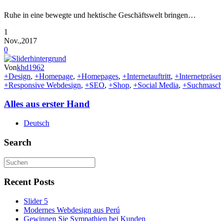
Ruhe in eine bewegte und hektische Geschäftswelt bringen…
1
Nov.,2017
0
Von
khd1962
+Design
,
+Homepage
,
+Homepages
,
+Internetauftritt
,
+Internetpräse
+Responsive Webdesign
,
+SEO
,
+Shop
,
+Social Media
,
+Suchmasch
Alles aus erster Hand
Deutsch
Search
Recent Posts
Slider 5
Modernes Webdesign aus Perú
Gewinnen Sie Sympathien bei Kunden