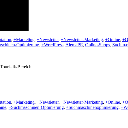
ntation
,
+Marketing
,
+Newsletter
,
+Newsletter-Marketing
,
+Online
,
+O
schinen-Optimierung
,
+WordPress
,
AlemaPE
,
Online-Shops
,
Suchmas
Touristik-Bereich
ntation
,
+Marketing
,
+Newsletter
,
+Newsletter-Marketing
,
+Online
,
+O
ine
,
+Suchmaschinen-Optimierung
,
+Suchmaschinenoptimierung
,
+W