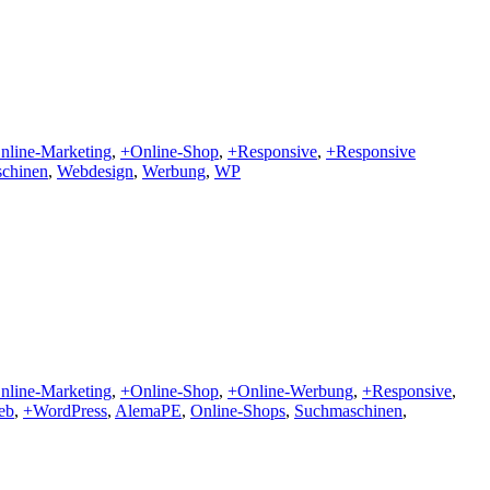
nline-Marketing
,
+Online-Shop
,
+Responsive
,
+Responsive
chinen
,
Webdesign
,
Werbung
,
WP
nline-Marketing
,
+Online-Shop
,
+Online-Werbung
,
+Responsive
,
eb
,
+WordPress
,
AlemaPE
,
Online-Shops
,
Suchmaschinen
,