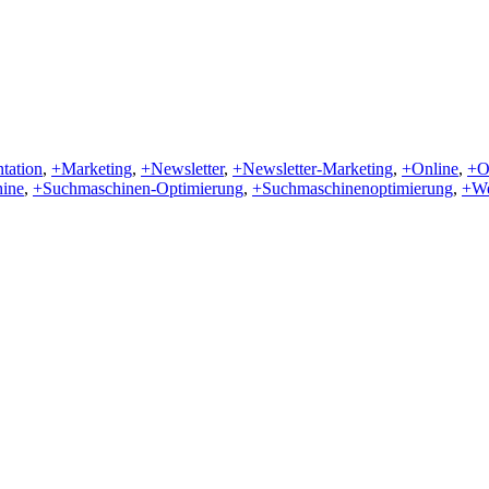
ntation
,
+Marketing
,
+Newsletter
,
+Newsletter-Marketing
,
+Online
,
+O
ine
,
+Suchmaschinen-Optimierung
,
+Suchmaschinenoptimierung
,
+W