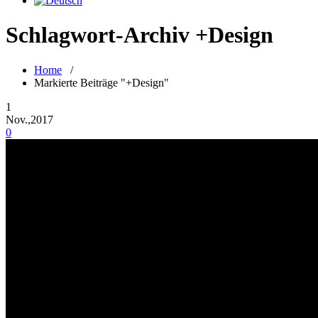
Schlagwort-Archiv +Design
Home
/
Markierte Beiträge "+Design"
1
Nov.,2017
0