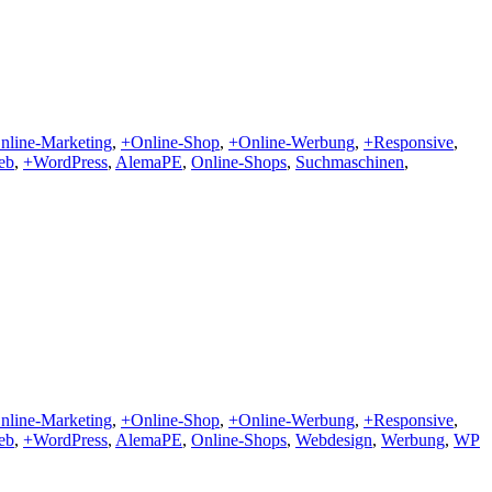
nline-Marketing
,
+Online-Shop
,
+Online-Werbung
,
+Responsive
,
eb
,
+WordPress
,
AlemaPE
,
Online-Shops
,
Suchmaschinen
,
nline-Marketing
,
+Online-Shop
,
+Online-Werbung
,
+Responsive
,
eb
,
+WordPress
,
AlemaPE
,
Online-Shops
,
Webdesign
,
Werbung
,
WP