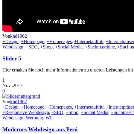
Von
khd1962
+Design
,
+Homepage
,
+Homepages
,
+Internetauftritt
,
+Internetpräse
Webdesign
,
+SEO
,
+Shop
,
+Social Media
,
+Suchmaschine
,
+Suchma
Slider 5
Hier erhalten Sie noch mehr Informationen zu unseren Leistungen im 
1
Nov.,2017
0
Von
khd1962
+Design
,
+Homepage
,
+Homepages
,
+Internetauftritt
,
+Internetpräse
+Responsive Webdesign
,
+SEO
,
+Shop
,
+Social Media
,
+Suchmasch
Webdesign
,
Werbung
,
WP
Modernes Webdesign aus Perú