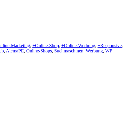
nline-Marketing
,
+Online-Shop
,
+Online-Werbung
,
+Responsive
,
eb
,
AlemaPE
,
Online-Shops
,
Suchmaschinen
,
Werbung
,
WP