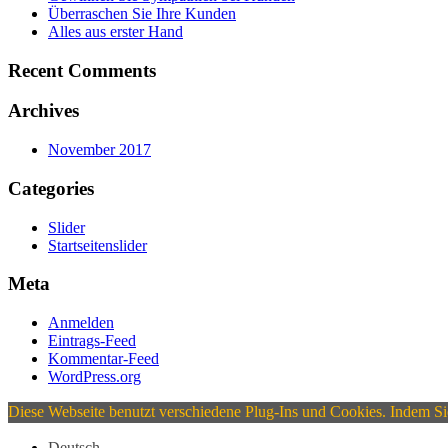
Überraschen Sie Ihre Kunden
Alles aus erster Hand
Recent Comments
Archives
November 2017
Categories
Slider
Startseitenslider
Meta
Anmelden
Eintrags-Feed
Kommentar-Feed
WordPress.org
Diese Webseite benutzt verschiedene Plug-Ins und Cookies. Indem Sie 
Deutsch