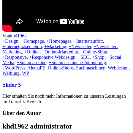
Von
khd1962
+Design
,
+Homepage
,
+Homepages
,
+Internetauftritt
,
+Internetpräsentation
,
+Marketing
,
+Newsletter
,
+Newsletter-
Marketing
,
+Online
,
+Online-Marketing
,
+Online-Shop
,
+Responsive
,
+Responsive Webdesign
,
+SEO
,
+Shop
,
+Social
Media
,
+Suchmaschine
,
+Suchmaschinen-Optimierung
,
+WordPress
,
AlemaPE
,
Online-Shops
,
Suchmaschinen
,
Webdesign
,
Werbung
,
WP
Slider 5
Hier erhalten Sie noch mehr Informationen zu unseren Leistungen
im Touristik-Bereich
Über den Autor
khd1962
administrator